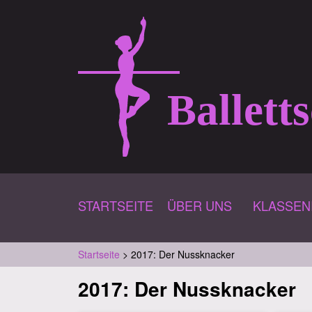
Ballett
STARTSEITE
ÜBER UNS
KLASSEN
Startseite
>
2017: Der Nussknacker
Sie
2017: Der Nussknacker
sind